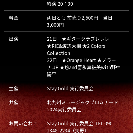
終演 20：30
料金
両日とも 前売り2,500円 当日
3,000円
出演
21日 ★ギタークラブレレレ
★RIE&渡辺⼤樹 ★2 Colors
Collection
22日 ★Orange Heart ★ノラー
ナ.JP ★悠and冨永真粧美with野中
陽平
主催
Stay Gold 実行委員会
共催
北九州ミュージックプロムナード
2024実行委員会
お問い合わせ
Stay Gold 実行委員会 TEL.090-
1348-2234（矢野）