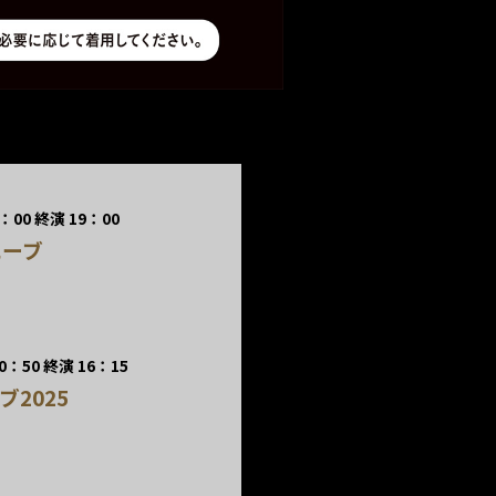
00 終演 19：00
エーブ
：50 終演 16：15
2025