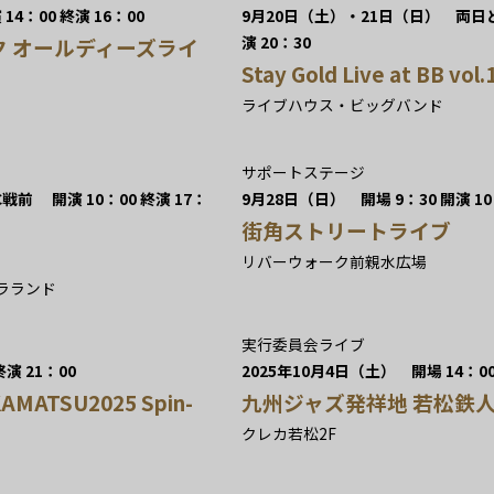
4：00 終演 16：00
9月20日（土）・21日（日） 両日とも 
演 20：30
ク オールディーズライ
Stay Gold Live at BB vol.
ライブハウス・ビッグバンド
サポートステージ
戦前 開演 10：00 終演 17：
9月28日（日） 開場 9：30 開演 10：
街角ストリートライブ
リバーウォーク前親水広場
ラランド
実行委員会ライブ
演 21：00
2025年10月4日（土） 開場 14：00 
AMATSU2025 Spin-
九州ジャズ発祥地 若松鉄人J
クレカ若松2F