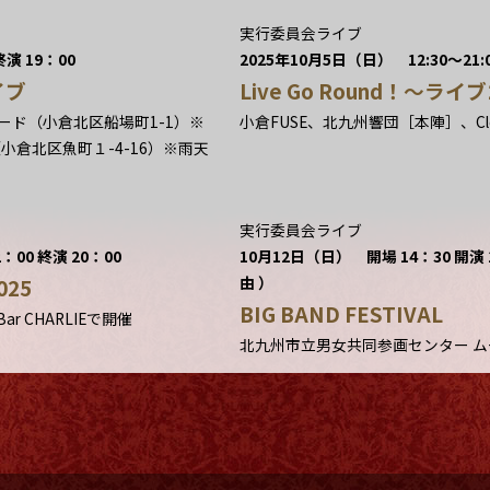
実行委員会ライブ
演 19：00
2025年10月5日（日） 12:30〜21:
イブ
Live Go Round！〜ラ
ード（小倉北区船場町1-1）※
小倉FUSE、北九州響団［本陣］、Clev
小倉北区魚町１-4-16）※雨天
実行委員会ライブ
：00 終演 20：00
10月12日（日） 開場 14：30 開演 
由 ）
25
BIG BAND FESTIVAL
r CHARLIEで開催
北九州市立男女共同参画センター 