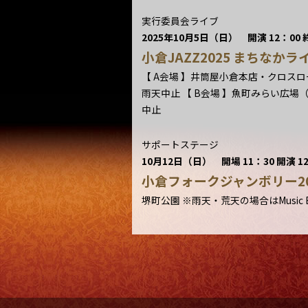
実行委員会ライブ
2025年10月5日（日） 開演 12：00 終
小倉JAZZ2025 まちなかラ
【 A会場 】井筒屋小倉本店・クロスロ
雨天中止 【 B会場 】魚町みらい広場（
中止
サポートステージ
10月12日（日） 開場 11：30 開演 12
小倉フォークジャンボリー20
堺町公園 ※雨天・荒天の場合はMusic Ba