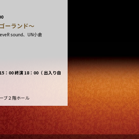
00
イブゴーランド〜
eR sound、UN小倉
15：00 終演 18：00（ 出入り自
ムーブ２階ホール