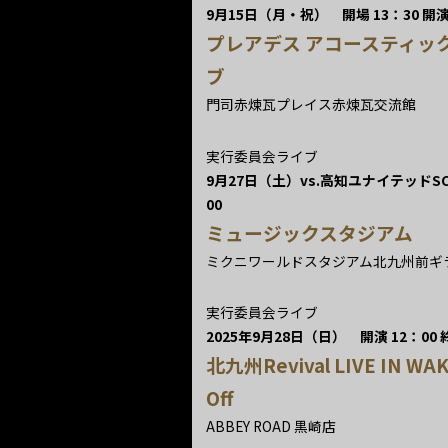
9月15日（月・祝） 開場 13：30 開演 1
プレアデス アコースティッ
ブ
門司赤煉瓦プレイス赤煉瓦交流館
実行委員会ライブ
9月27日（土）vs.高知ユナイテッドSC
00
ミュージックスタジアム
ミクニワールドスタジアム北九州前ギ
実行委員会ライブ
2025年9月28日（日） 開演 12：00 終
北九州Revival LIVE IN WAK
Off
ABBEY ROAD 黒崎店